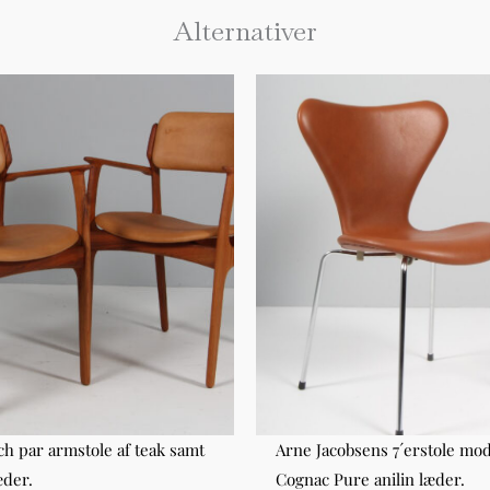
Alternativer
ch par armstole af teak samt
Arne Jacobsens 7´erstole mod
æder.
Cognac Pure anilin læder.