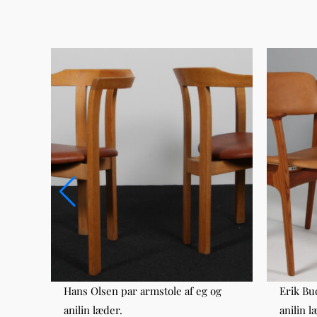
model
Hans Olsen par armstole af eg og
Erik Bu
anilin læder.
anilin l