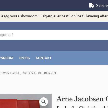
Gratis le
Besøg vores showroom i Esbjerg eller bestil online til levering efter 
OWROOM
OM OS
KONTAKT
BROWN LABEL, ORIGINAL BETRUKKET
kunne nogle af disse produkter have din in
Arne Jacobsen 