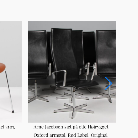
el 3107,
Arne Jacobsen sæt på otte Højrygget
Arne
Oxford armstol, Red Label, Original
Waln