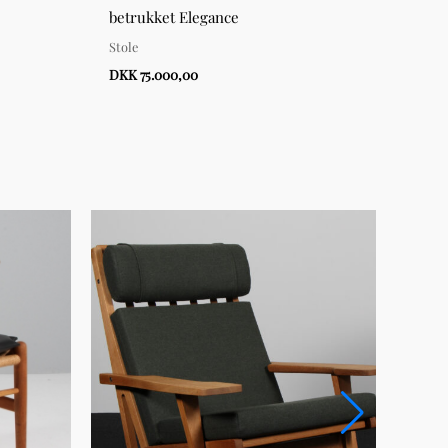
betrukket Elegance
Stole
Stole
DKK 3
DKK 75.000,00