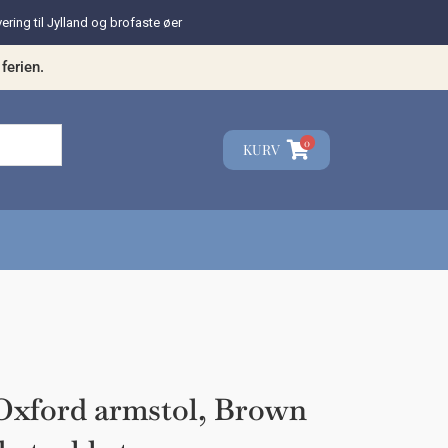
vering til Jylland og brofaste øer
ferien.
0
KURV
☓
teresse?
Oxford armstol, Brown