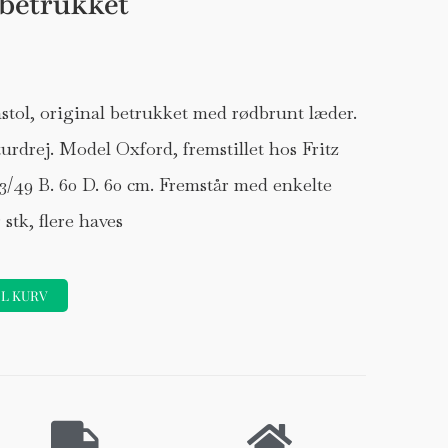
 betrukket
tol, original betrukket med rødbrunt læder.
eturdrej. Model Oxford, fremstillet hos Fritz
3/49 B. 60 D. 60 cm. Fremstår med enkelte
stk, flere haves
IL KURV
Forhøjer
Stole
DKK 120