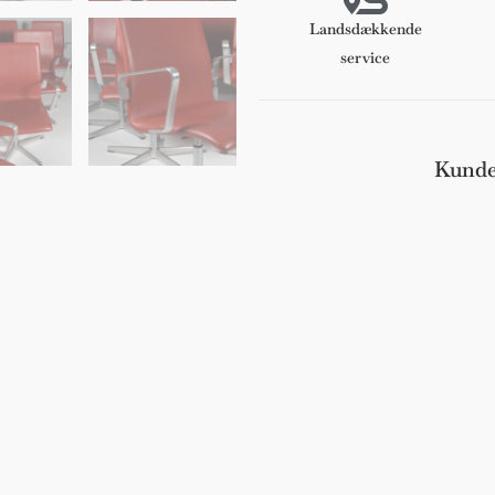
betrukket
Landsdækkende
antal
service
Kunde