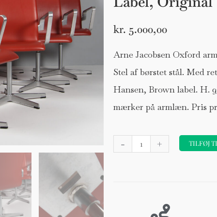
Label, Original
kr.
5.000,00
Arne Jacobsen Oxford arms
Stel af børstet stål. Med r
Hansen, Brown label. H. 9
mærker på armlæn. Pris pr 
Arne
-
+
TILFØJ T
Jacobsen
Oxford
armstol,
Brown
Label,
Original