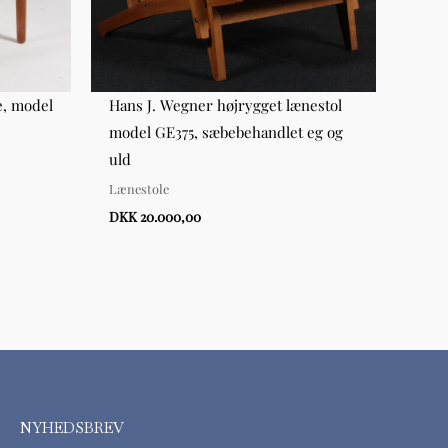
e, model
Hans J. Wegner højrygget lænestol
Hans
model GE375, sæbebehandlet eg og
CH24
uld
Hynd
Lænestole
DKK 
DKK 20.000,00
NYHEDSBREV