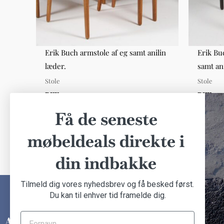
f eg,
Erik Buch armstole af eg samt anilin
Erik Bu
læder.
samt ani
Stole
Stole
DKK 4.000,00
DKK 4.5
Få de seneste
møbeldeals direkte i
din indbakke
Tilmeld dig vores nyhedsbrev og få besked først.
Du kan til enhver tid framelde dig.
INFORMATION