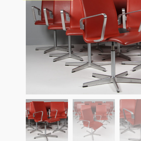
Sko til Arne Jacobsen stole
Stole
DKK 100,00