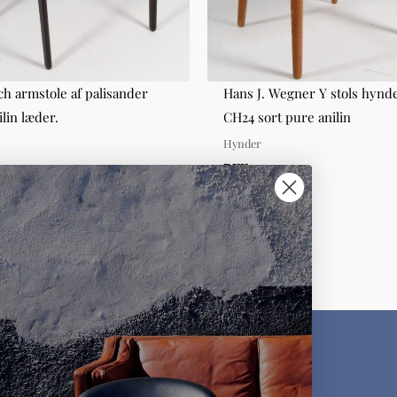
ch armstole af palisander
Hans J. Wegner Y stols hynd
lin læder.
CH24 sort pure anilin
Hynder
00,00
DKK 400,00
KUNDESERVICE
MØBLER