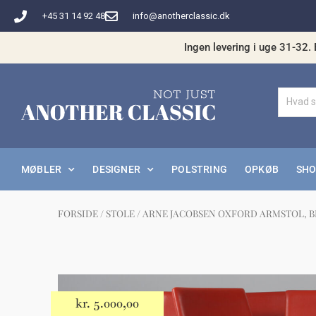
Gå
+45 31 14 92 48
info@anotherclassic.dk
til
indholdet
Ingen levering i uge 31-32. 
MØBLER
DESIGNER
POLSTRING
OPKØB
SH
FORSIDE
/
STOLE
/ ARNE JACOBSEN OXFORD ARMSTOL, 
Måske 
kr.
5.000,00