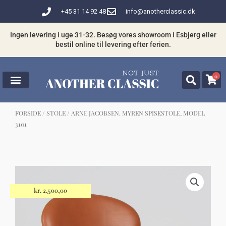
Gå
+45 31 14 92 48
info@anotherclassic.dk
til
indholdet
Ingen levering i uge 31-32. Besøg vores showroom i Esbjerg eller
bestil online til levering efter ferien.
0
FORSIDE
/
STOLE
/ ARNE JACOBSEN. MYREN SPISESTOLE, MODEL
3101
☓
Måske kunne nogle af disse produkter
have din interesse?
kr.
2.500,00