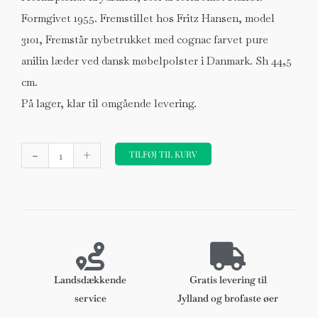
Formgivet 1955. Fremstillet hos Fritz Hansen, model
3101, Fremstår nybetrukket med cognac farvet pure
anilin læder ved dansk møbelpolster i Danmark. Sh 44,5
cm.
På lager, klar til omgående levering.
Arne
-
+
Jacobsen.
TILFØJ TIL KURV
Myren
spisestole,
model
3101
antal
Landsdækkende
Gratis levering til
service
Jylland og brofaste øer