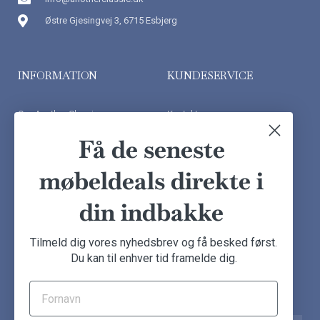
Østre Gjesingvej 3, 6715 Esbjerg
INFORMATION
KUNDESERVICE
Om Another Classic
Kontakt os
Finansiering
Ofte stillede spørgsmål
Få de seneste
Handelsbetingelser
Kundeudtalelser
møbeldeals direkte i
Besøg showroom
din indbakke
NYHEDSBREV
Tilmeld dig vores nyhedsbrev og få besked først.
Du kan til enhver tid framelde dig.
Tilmeld dig nu og få de seneste møbeldeals direkte i din
indbakke.