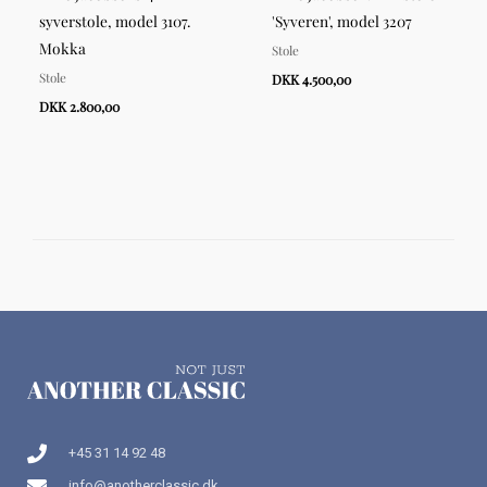
syverstole, model 3107.
'Syveren', model 3207
Mokka
Stole
Stole
DKK 4.500,00
DKK 2.800,00
+45 31 14 92 48
info@anotherclassic.dk