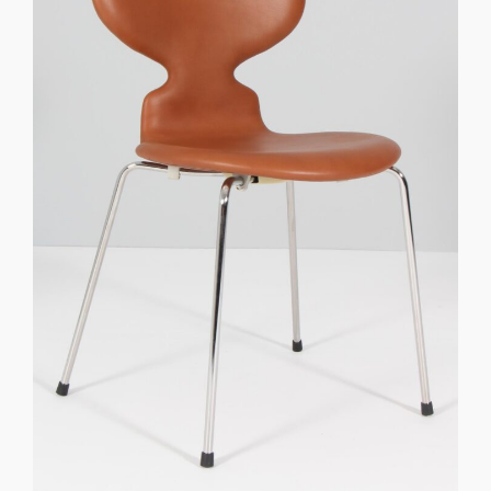
Sko til Arne Jacobsen stole
Stole
DKK 100,00