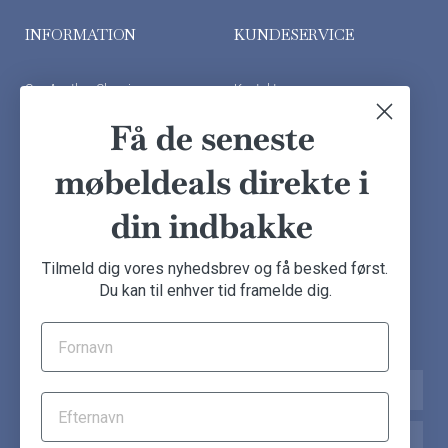
INFORMATION
KUNDESERVICE
Om Another Classic
Kontakt os
Finansiering
Ofte stillede spørgsmål
Få de seneste
Handelsbetingelser
Kundeudtalelser
møbeldeals direkte i
Besøg showroom
din indbakke
NYHEDSBREV
Tilmeld dig vores nyhedsbrev og få besked først.
Du kan til enhver tid framelde dig.
Tilmeld dig nu og få de seneste møbeldeals direkte i din
indbakke.
Navn
Email