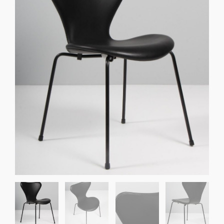
Sko til Arne Jacobsen stole
Stole
DKK 100,00