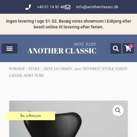
Gå
+45 31 14 92 48
info@anotherclassic.dk
til
indholdet
Ingen levering i uge 31-32. Besøg vores showroom i Esbjerg eller
bestil online til levering efter ferien.
0
FORSIDE
/
STOLE
/ ARNE JACOBSEN, 3107 “SYVEREN”, STOLE ANILIN
LÆDER, SORT PURE
☓
Måske kunne nogle af disse produkter
have din interesse?
kr.
2.800,00