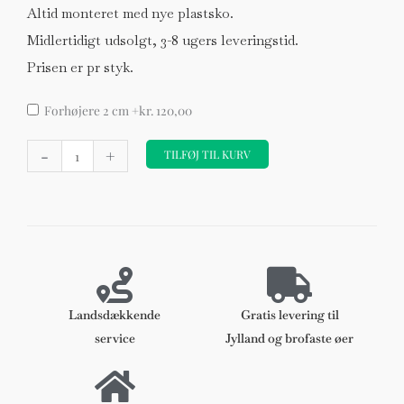
Altid monteret med nye plastsko.
Midlertidigt udsolgt, 3-8 ugers leveringstid.
Prisen er pr styk.
Arne
Forhøjere 2 cm
+kr. 120,00
Jacobsen,
-
+
3107
TILFØJ TIL KURV
"Syveren",
Stole
anilin
læder,
Sort
Pure
antal
Landsdækkende
Gratis levering til
service
Jylland og brofaste øer