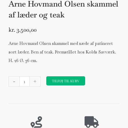
Arne Hovmand Olsen skammel
af læder og teak
kr.
3.500,00
Arne Hovmand Olsen skammel med sæde af patineret
sort læder. Ben af teak. Fremstillet hos Kolds Savværk.
H. 26 Ø. 36 cm.
Arne
-
+
Hovmand
TILFØJ TIL KURV
Olsen
skammel
af
læder
og
teak