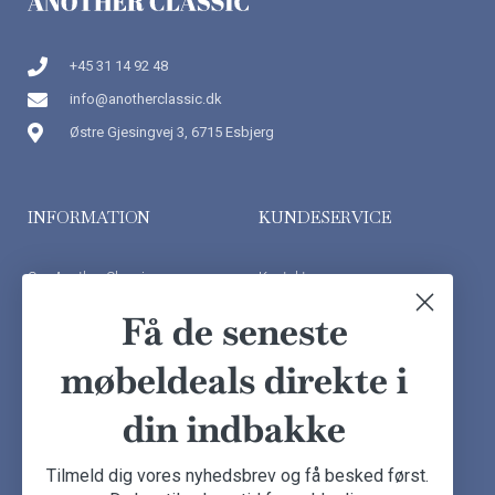
+45 31 14 92 48
info@anotherclassic.dk
Østre Gjesingvej 3, 6715 Esbjerg
INFORMATION
KUNDESERVICE
Om Another Classic
Kontakt os
Finansiering
Ofte stillede spørgsmål
Få de seneste
Handelsbetingelser
Kundeudtalelser
møbeldeals direkte i
Besøg showroom
din indbakke
NYHEDSBREV
Tilmeld dig vores nyhedsbrev og få besked først.