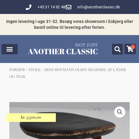
Gå
+45 31 14 92 48
info@anotherclassic.dk
til
indholdet
Ingen levering i uge 31-32. Besøg vores showroom i Esbjerg eller
bestil online til levering efter ferien.
0
FORSIDE
/
STOLE
/ ARNE HOVMAND OLSEN SKAMMEL AF LÆDER
OG TEAK
☓
Måske kunne nogle af disse produkter
have din interesse?
kr.
3.500,00