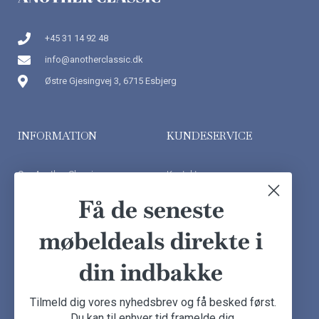
+45 31 14 92 48
info@anotherclassic.dk
Østre Gjesingvej 3, 6715 Esbjerg
INFORMATION
KUNDESERVICE
Om Another Classic
Kontakt os
Finansiering
Ofte stillede spørgsmål
Få de seneste
Handelsbetingelser
Kundeudtalelser
møbeldeals direkte i
Besøg showroom
din indbakke
NYHEDSBREV
Tilmeld dig vores nyhedsbrev og få besked først.
Du kan til enhver tid framelde dig.