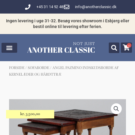
Gå
+45 31 14 92 48
info@anotherclassic.dk
til
indholdet
Ingen levering i uge 31-32. Besøg vores showroom i Esbjerg eller
bestil online til levering efter ferien.
0
FORSIDE
/
SOFABORDE
/ ANGEL PAZMINO INDSKUDSBORDE AF
KERNELÆDER OG HÅRDTTRÆ
☓
Måske kunne nogle af disse produkter
have din interesse?
kr.
3.500,00