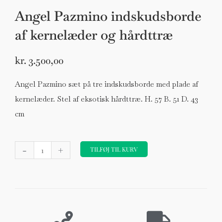
Angel Pazmino indskudsborde
af kernelæder og hårdttræ
kr.
3.500,00
Angel Pazmino sæt på tre indskudsborde med plade af
kernelæder. Stel af eksotisk hårdttræ. H. 57 B. 51 D. 43
cm
Angel
-
+
Pazmino
TILFØJ TIL KURV
indskudsborde
af
kernelæder
og
hårdttræ