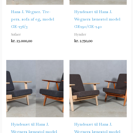
Hans J. Wegner. Tre-
Hyndesæt til Hans J.
pers. sofa af eg, model
Wegners lænestol model
GE-236/3
GE290/GE-240
Sofaer
Hynder
kr.
23.000,00
kr.
2.750,00
Hyndesæt til Hans J.
Hyndesæt til Hans J.
Wegners lænestol model
Wegners lænestol model