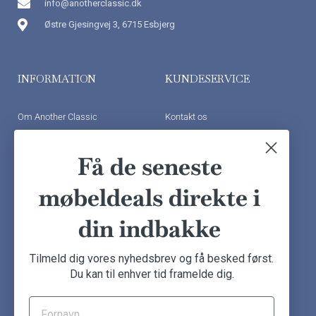
info@anotherclassic.dk
Østre Gjesingvej 3, 6715 Esbjerg
INFORMATION
KUNDESERVICE
Om Another Classic
Kontakt os
Finansiering
Ofte stillede spørgsmål
Få de seneste
Handelsbetingelser
Kundeudtalelser
Besøg showroom
møbeldeals direkte i
din indbakke
NYHEDSBREV
Tilmeld dig vores nyhedsbrev og få besked først.
Du kan til enhver tid framelde dig.
Tilmeld dig nu og få de seneste møbeldeals direkte i din
indbakke.