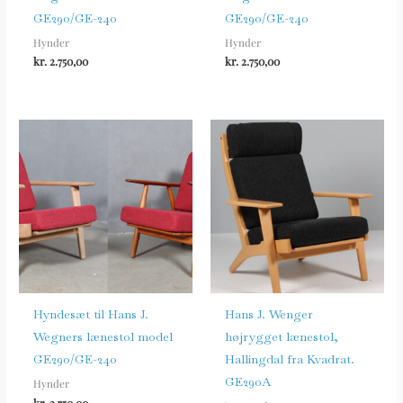
GE290/GE-240
GE290/GE-240
Hynder
Hynder
kr.
2.750,00
kr.
2.750,00
Hyndesæt til Hans J.
Hans J. Wenger
Wegners lænestol model
højrygget lænestol,
GE290/GE-240
Hallingdal fra Kvadrat.
GE290A
Hynder
kr.
2.750,00