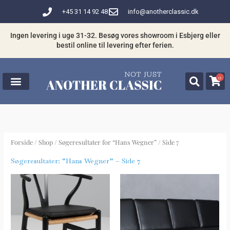
Gå
+45 31 14 92 48
info@anotherclassic.dk
til
indholdet
Ingen levering i uge 31-32. Besøg vores showroom i Esbjerg eller
bestil online til levering efter ferien.
0
Forside
/
Shop
/
Søgeresultater for “Hans Wegner”
/ Side 7
Søgeresultater: “Hans Wegner” – Side 7