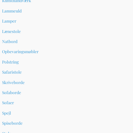
Kunsthåndværk
s
s
Lammeuld
Lamper
Lænestole
Natbord
Opbevaringsmøbler
Polstring
Safaristole
Skriveborde
Sofaborde
Sofaer
Spejl
Spiseborde