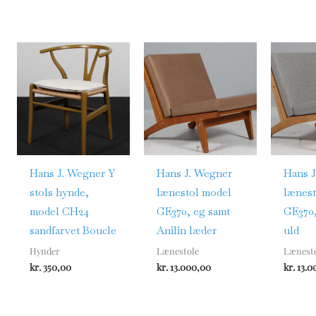
Hans J. Wegner Y
Hans J. Wegner
Hans J
stols hynde,
lænestol model
lænest
model CH24
GE370, eg samt
GE370,
sandfarvet Boucle
Anilin læder
uld
Hynder
Lænestole
Lænest
kr.
350,00
kr.
13.000,00
kr.
13.0