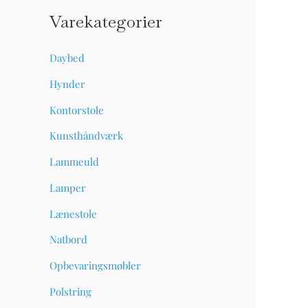
s
s
Varekategorier
t
t
e
e
Daybed
p
p
Hynder
r
r
Kontorstole
i
i
Kunsthåndværk
s
s
Lammeuld
Lamper
Lænestole
Natbord
Opbevaringsmøbler
Polstring