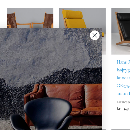
Hans J. Wegner
Hans J. Wegner
Hans J
par armstole af
højrygget
højryg
bøg og anilin
lænestol model
lænest
læder
GE375, eg og
GE375,
Hallingdal
anilin
Lænestole
kr.
16.000,00
Lænestole
Lænest
kr.
14.500,00
kr.
14.5