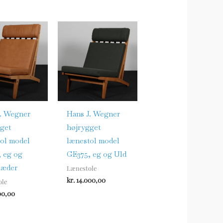
. Wegner
Hans J. Wegner
get
højrygget
ol model
lænestol model
 eg og
GE375, eg og Uld
 læder
Lænestole
kr.
14.000,00
ole
00,00