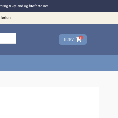
vering til Jylland og brofaste øer
ferien.
0
KURV