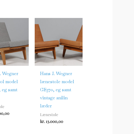
. Wegner
Hans J. Wegner
ol model
lænestole model
 eg samt
GE370, eg samt
vintage anilin
læder
ole
00,00
Lænestole
kr.
13.000,00