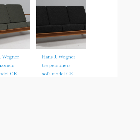
. Wegner
Hans J. Wegner
rsoners
tre personers
odel GE-
sofa model GE-
290/3
Sofaer
00,00
kr.
22.000,00