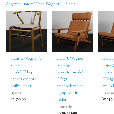
Søgeresultater: “Hans Wegner” – Side 3
Hans J. Wegner Y
Hans J. Wegner
Hans J
stols hynde,
højrygget
højryg
model CH24
lænestol model
lænest
canvas og sort
GE375,
GE375,
anilin læder
sæbebehandlet
anilin
eg og Anilin
Hynder
Lænest
kr.
350,00
kr.
14.5
læder
Lænestole
kr.
20.000,00