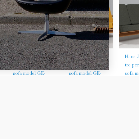
Hans J. Wegner
Hans J. Wegner
Hans J
tre personers
tre personers
tre pe
sofa model GE-
sofa model GE-
sofa m
290/3
290/3
290/3
Sofaer
Sofaer
Sofaer
kr.
19.000,00
kr.
19.000,00
kr.
19.0