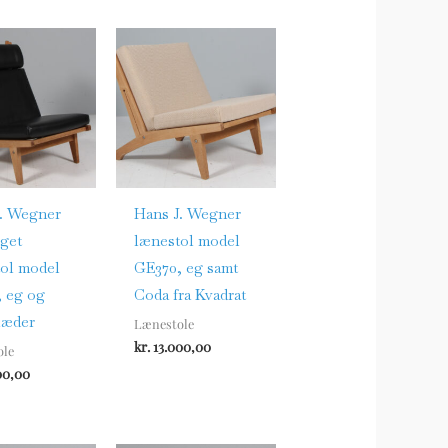
. Wegner
Hans J. Wegner
get
lænestol model
ol model
GE370, eg samt
 eg og
Coda fra Kvadrat
 læder
Lænestole
kr.
13.000,00
ole
00,00