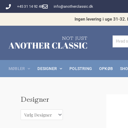
Gå
+45 31 14 92 48
info@anotherclassic.dk
til
indholdet
Ingen levering i uge 31-32. 
MØBLER
DESIGNER
POLSTRING
OPKØB
SH
Designer
M
H
i
ø
n
j
d
e