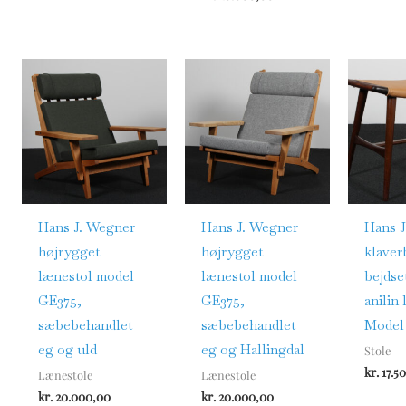
Hans J. Wegner
Hans J. Wegner
Hans J
højrygget
højrygget
klaver
lænestol model
lænestol model
bejdse
GE375,
GE375,
anilin 
sæbebehandlet
sæbebehandlet
Model
eg og uld
eg og Hallingdal
Stole
kr.
17.5
Lænestole
Lænestole
kr.
20.000,00
kr.
20.000,00