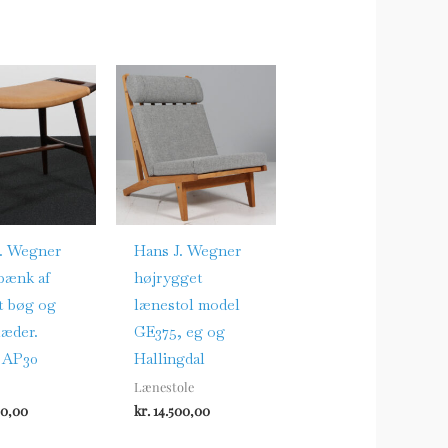
. Wegner
Hans J. Wegner
bænk af
højrygget
t bøg og
lænestol model
læder.
GE375, eg og
 AP30
Hallingdal
Lænestole
00,00
kr.
14.500,00