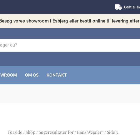
Gratis le
Besøg vores showroom i Esbjerg eller bestil online til levering efter 
OWROOM
OM OS
KONTAKT
Forside
/
Shop
/
Søgeresultater for “Hans Wegner”
/ Side 3